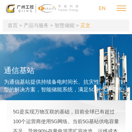
EN
首页
>
产品与服务
>
智慧储能
>
正文
首页
产品与服务
通信基站
为通信基站提供持续备电时间长、抗灾性、环境友好
可持续发展
型的解决方案，智能储能系统，满足5G时代新需求
投资者关系
5G是实现万物互联的基础，目前全球已有超过
新闻媒体
100个运营商使用5G网络。当前5G基站供电容量
联系我们
不足、导致90%存量电源需扩容改造、运维成本