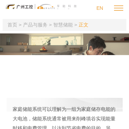
EN
首页
>
产品与服务
>
智慧储能
>
正文
首页
产品与服务
家庭储能
具备轻量化和便携性的储能电源。满足家庭应急用
可持续发展
电、户外作业等用电需求。
投资者关系
家庭储能系统可以理解为一组为家庭储存电能的
新闻媒体
大电池，储能系统通常被用来削峰填谷实现能量
联系我们
时移和电费管理，以达到节省电费的目的。另