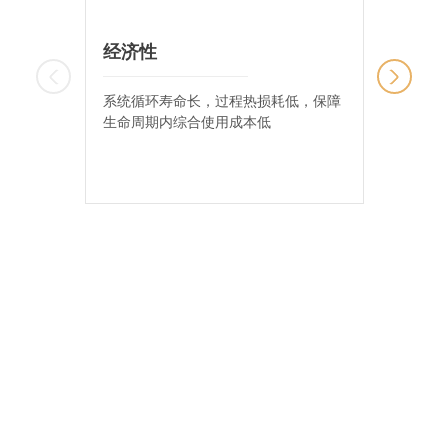
经济性
安全
系统循环寿命长，过程热损耗低，保障
采用sa
生命周期内综合使用成本低
BMS
模块具
主保护