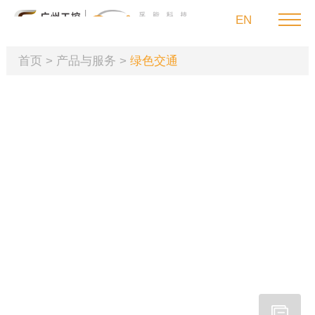
EN
首页
>
产品与服务
>
绿色交通
首页
产品与服务
绿色交通
创新科技引领绿色无忧出行，我们满足用户在海、
可持续发展
陆、空不同场景下的切实需求
投资者关系
新闻媒体
联系我们